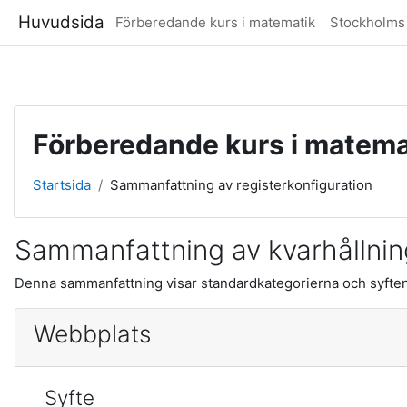
Huvudsida
Förberedande kurs i matematik
Stockholms 
Gå direkt till huvudinnehåll
Förberedande kurs i matema
Startsida
Sammanfattning av registerkonfiguration
Sammanfattning av kvarhållning
Denna sammanfattning visar standardkategorierna och syftena
Webbplats
Syfte